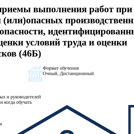
приемы выполнения работ при
и (или)опасных производствен
 опасности, идентифицированн
енки условий труда и оценки
ков (46Б)
Формат обучения
Очный, Дистанционный
ных и руководителей
и когда обучать
м