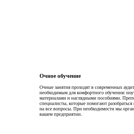
специалистов технического и
производственного профиля, должностн
лиц, исполняющих их обязанности, на
объектах защиты, предназначенных для
проживания или временного пр
Очное обучение
Очные занятия проходят в современных ауди
необходимым для комфортного обучения: но
материалами и наглядными пособиями. Преп
специалисты, которые помогают разобраться
на все вопросы. При необходимости мы орга
вашем предприятии.