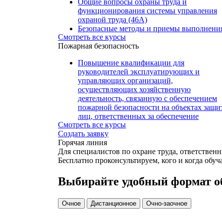
Общие вопросы охраны труда и
функционирования системы управления
охраной труда (46А)
Безопасные методы и приемы выполнени
Смотреть все курсы
работ повышенной опасности, к которым
Пожарная безопасность
предъявляются дополнительные требован
в соответствии с нормативными правовы
Повышение квалификации для
актами, содержащими государственные
руководителей эксплуатирующих и
нормативные требования охраны труда
управляющих организаций,
(46В)
осуществляющих хозяйственную
деятельность, связанную с обеспечением
пожарной безопасности на объектах защи
лиц, ответственных за обеспечение
Смотреть все курсы
пожарной безопасности
Создать заявку
Повышение квалификации для
Горячая линия
руководителей организаций,
Для специалистов по охране труда, ответствен
индивидуальных предпринимателей, лиц,
Бесплатно проконсультируем, кого и когда обуча
назначенных ответственными за
обеспечение пожарной безопасности, в т
числе в обособленных структурных
Выбирайте удобный формат о
подразделениях организации
Повышения квалификации для
Очное
Дистанционное
Очно-заочное
ответственных должностных лиц,
занимающих должности главных