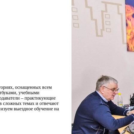
ых
ториях, оснащенных всем
утбуками, учебными
одаватели – практикующие
 в сложных темах и отвечают
низуем выездное обучение на