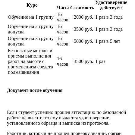
Удостоверение
Курс
Часы
Стоимость
действует:
16
Обучение на 1 группу
2000 руб.
1 раз в 3 года
часов
Обучение на 2 группу
16
3500 руб.
1 раз в 3 года
допуска
часов
Обучение на 3 группу
16
5000 руб.
1 раз в 5 лет
допуска
часов
Безопасные методы и
приемы выполнения
16
работ на высоте с
3500 руб.
1 раз
часов
применением средств
подмащивания
Документ после обучения
Если студент успешно прошел аттестацию по безопасной
работе на высоте, то ему выдается удостоверение
установленного образца и выписка из протокола.
Работник, который не прошел проверку знаний, обязан