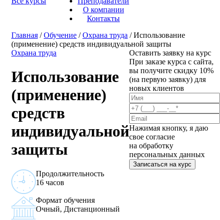
Все курсы
Преподаватели
О компании
Контакты
Главная
/
Обучение
/
Охрана труда
/ Использование
(применение) средств индивидуальной защиты
Охрана труда
Оставить заявку на курс
При заказе курса с сайта,
вы получите скидку 10%
Использование
(на первую заявку) для
новых клиентов
(применение)
средств
индивидуальной
Нажимая кнопку, я даю
свое согласие
защиты
на обработку
персональных данных
Записаться на курс
Продолжительность
16 часов
Формат обучения
Очный, Дистанционный