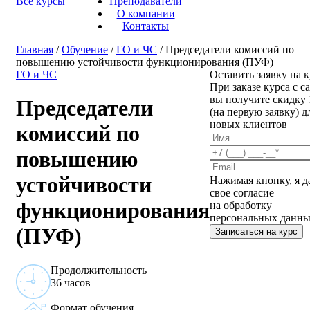
Все курсы
Преподаватели
О компании
Контакты
Главная
/
Обучение
/
ГО и ЧС
/ Председатели комиссий по
повышению устойчивости функционирования (ПУФ)
ГО и ЧС
Оставить заявку на 
При заказе курса с са
вы получите скидку
Председатели
(на первую заявку) д
новых клиентов
комиссий по
повышению
устойчивости
Нажимая кнопку, я 
свое согласие
функционирования
на обработку
персональных данн
(ПУФ)
Записаться на курс
Продолжительность
36 часов
Формат обучения