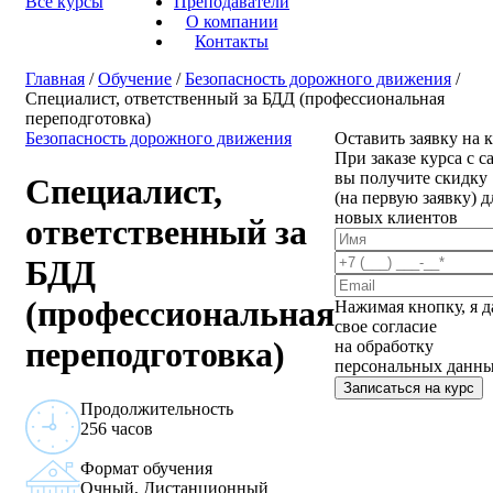
Все курсы
Преподаватели
О компании
Контакты
Главная
/
Обучение
/
Безопасность дорожного движения
/
Специалист, ответственный за БДД (профессиональная
переподготовка)
Безопасность дорожного движения
Оставить заявку на 
При заказе курса с с
вы получите скидку
Специалист,
(на первую заявку) д
новых клиентов
ответственный за
БДД
(профессиональная
Нажимая кнопку, я 
свое согласие
переподготовка)
на обработку
персональных данн
Записаться на курс
Продолжительность
256 часов
Формат обучения
Очный, Дистанционный