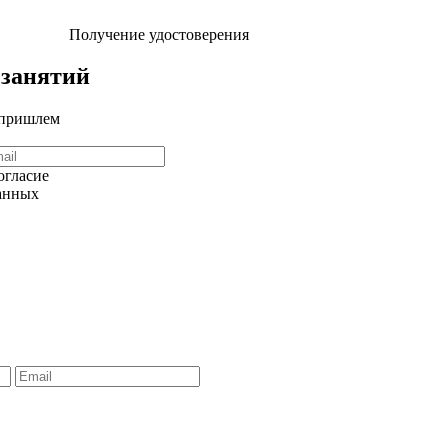
Получение удостоверения
 занятий
 пришлем
огласие
данных