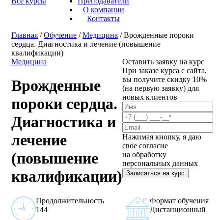
Все курсы
Преподаватели
О компании
Контакты
Главная
/
Обучение
/
Медицина
/ Врожденные пороки
сердца. Диагностика и лечение (повышение
квалификации)
Медицина
Оставить заявку на курс
При заказе курса с сайта,
вы получите скидку 10%
Врожденные
(на первую заявку) для
новых клиентов
пороки сердца.
Диагностика и
лечение
Нажимая кнопку, я даю
свое согласие
(повышение
на обработку
персональных данных
квалификации)
Записаться на курс
Продолжительность
Формат обучения
144
Дистанционный