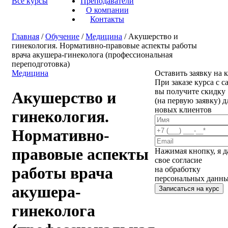
Все курсы
Преподаватели
О компании
Контакты
Главная
/
Обучение
/
Медицина
/ Акушерство и
гинекология. Нормативно-правовые аспекты работы
врача акушера-гинеколога (профессиональная
переподготовка)
Медицина
Оставить заявку на 
При заказе курса с с
вы получите скидку
Акушерство и
(на первую заявку) д
новых клиентов
гинекология.
Нормативно-
правовые аспекты
Нажимая кнопку, я 
свое согласие
работы врача
на обработку
персональных данн
акушера-
Записаться на курс
гинеколога