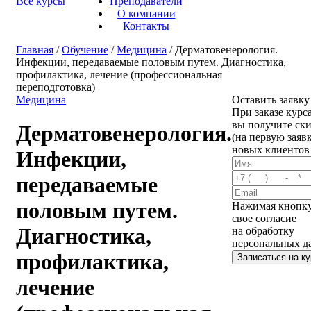
Все курсы
Преподаватели
О компании
Контакты
Главная
/
Обучение
/
Медицина
/ Дерматовенерология.
Инфекции, передаваемые половым путем. Диагностика,
профилактика, лечение (профессиональная
переподготовка)
Медицина
Оставить заявку
При заказе курса
вы получите ск
Дерматовенерология.
(на первую заявк
новых клиентов
Инфекции,
передаваемые
половым путем.
Нажимая кнопку
свое согласие
Диагностика,
на обработку
персональных д
профилактика,
Записаться на ку
лечение