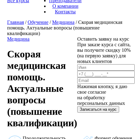
Все курсы
Преподаватели
О компании
Контакты
Главная
/
Обучение
/
Медицина
/ Скорая медицинская
помощь. Актуальные вопросы (повышение
квалификации)
Медицина
Оставить заявку на курс
При заказе курса с сайта,
вы получите скидку 10%
Скорая
(на первую заявку) для
новых клиентов
медицинская
помощь.
Актуальные
Нажимая кнопку, я даю
свое согласие
вопросы
на обработку
персональных данных
(повышение
Записаться на курс
квалификации)
Продолжительность
Формат обучения