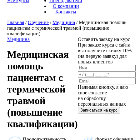
Все курсы
Преподаватели
О компании
Контакты
Главная
/
Обучение
/
Медицина
/ Медицинская помощь
пациентам с термической травмой (повышение
квалификации)
Медицина
Оставить заявку на курс
При заказе курса с сайта,
вы получите скидку 10%
Медицинская
(на первую заявку) для
новых клиентов
помощь
пациентам с
термической
Нажимая кнопку, я даю
свое согласие
травмой
на обработку
персональных данных
(повышение
Записаться на курс
квалификации)
Продолжительность
Формат обучения